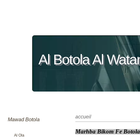
Al Botola Al Wata
accueil
Mawad Botola
Marhba Bikom Fe Botola 
Al Ola