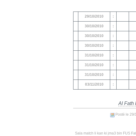
29/10/2010
:
30/10/2010
:
30/10/2010
:
30/10/2010
:
31/10/2010
:
31/10/2010
:
31/10/2010
:
03/11/2010
:
Al Fath 
Posté le 29
Sala match li kan ki jma3 bin FUS Fath 