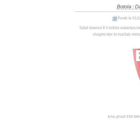
Botola : D
Posté le 01/
Salat dawora 8 li botola wataniya 
chaghb kbir bi mal3ab mimo
kma ghadi tl3b fath