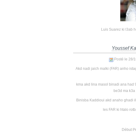
Luis Suarez ki l3ab 
Youssef Ka
Posté le 28/
Akd nadi jaich malki (FAR) anho ista
kma akd lina masol binadi ana had 
be3d ma k3a m
Binisba Kaddioui akd anaho ghadi ilta
les FAR ki htalo rot
Début P