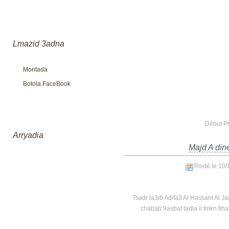
Lmazid 3adna
Montada
Botola FaceBook
Début P
Arryadia
Majd A dine
Posté le 10
Tsadr la3ib Adifa3 Al Hassani Al Ja
chabab 9asbat tadla li tmkn fiha